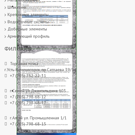
Металлосайдинг
Штакетник
Крепежные элементы
Водосточные системы
Доборные элементы
Армирующий профиль
ФИЛИАЛЫ
Гарантийное соглашение на
покрытия Принтек
Торговая точка
г.Усть-Каменогорск, пр.Сатпаева 39/1
+7 (705) 752-22-31
г.Семей ул.Джангильдина 103
+7 (705) 798-68-12
+7 (705) 798-68-17
г.Алтай ул. Промышленная 1/1
+7 (705) 798-68-15