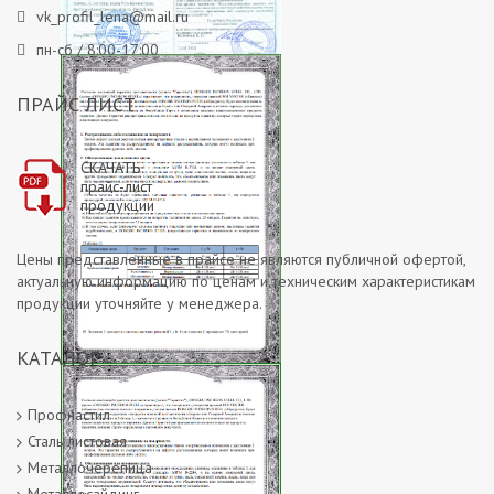
vk_profil_lena@mail.ru
пн-сб / 8:00-17:00
Сертификат о происхождении
ПРАЙС ЛИСТ
товара 2
СКАЧАТЬ
прайс-лист
продукции
Цены представленные в прайсе не являются публичной офертой,
актуальную информацию по ценам и техническим характеристикам
продукции уточняйте у менеджера.
КАТАЛОГ
Гарантийное соглашение на
покрытие Полиэстер
Профнастил
Сталь листовая
Металлочерепица