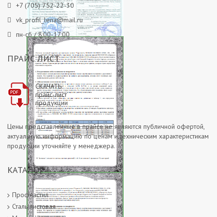
+7 (705) 752-22-30
vk_profil_lena@mail.ru
пн-сб / 8:00-17:00
Сертификат о происхождении
ПРАЙС ЛИСТ
товара 2
СКАЧАТЬ
прайс-лист
продукции
Цены представленные в прайсе не являются публичной офертой,
актуальную информацию по ценам и техническим характеристикам
продукции уточняйте у менеджера.
КАТАЛОГ
Гарантийное соглашение на
покрытие Полиэстер
Профнастил
Сталь листовая