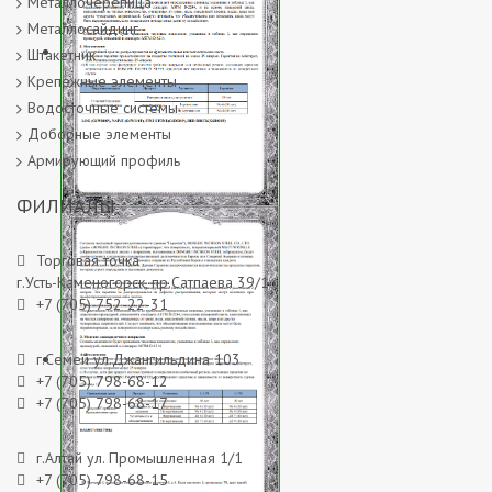
Металлочерепица
Металлосайдинг
Штакетник
Крепежные элементы
Водосточные системы
Доборные элементы
Армирующий профиль
ФИЛИАЛЫ
Гарантийное соглашение на
покрытия Принтек
Торговая точка
г.Усть-Каменогорск, пр.Сатпаева 39/1
+7 (705) 752-22-31
г.Семей ул.Джангильдина 103
+7 (705) 798-68-12
+7 (705) 798-68-17
г.Алтай ул. Промышленная 1/1
+7 (705) 798-68-15